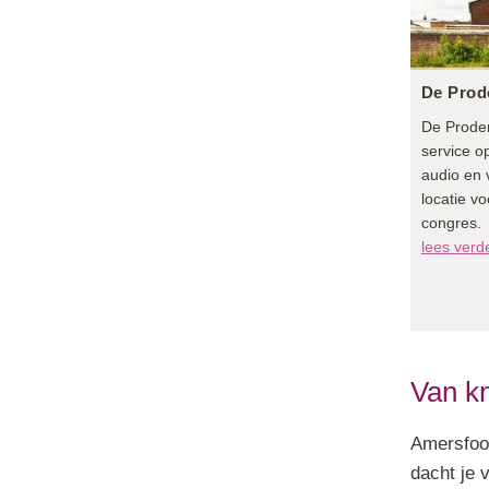
De Prod
De Proden
service o
audio en 
locatie v
congres.
lees verd
Van kn
Amersfoor
dacht je 