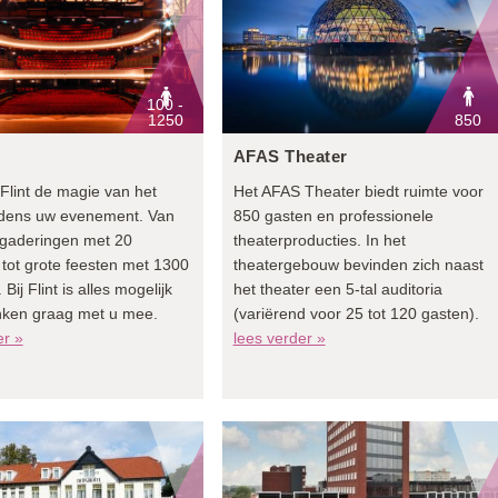
100 -
1250
850
AFAS Theater
 Flint de magie van het
Het AFAS Theater biedt ruimte voor
ijdens uw evenement. Van
850 gasten en professionele
rgaderingen met 20
theaterproducties. In het
tot grote feesten met 1300
theatergebouw bevinden zich naast
Bij Flint is alles mogelijk
het theater een 5-tal auditoria
nken graag met u mee.
(variërend voor 25 tot 120 gasten).
er »
lees verder »