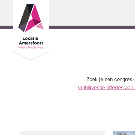
Ga door naar inhoud
Zoek je een congres-,
vrijblijvende offertes aan.