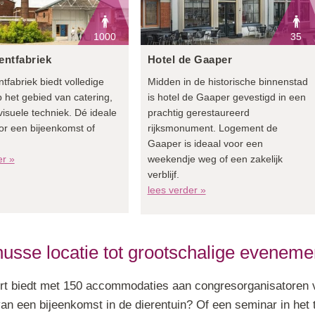
1000
35
entfabriek
Hotel de Gaaper
tfabriek biedt volledige
Midden in de historische binnenstad
p het gebied van catering,
is hotel de Gaaper gevestigd in een
visuele techniek. Dé ideale
prachtig gerestaureerd
oor een bijeenkomst of
rijksmonument. Logement de
Gaaper is ideaal voor een
er »
weekendje weg of een zakelijk
verblijf.
lees verder »
usse locatie tot grootschalige eveneme
t biedt met 150 accommodaties aan congresorganisatoren 
van een bijeenkomst in de dierentuin? Of een seminar in het