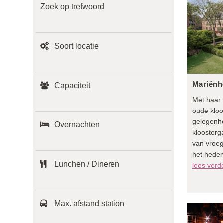
Zoek op trefwoord
Soort locatie
Mariënh
Capaciteit
Met haar r
oude kloo
gelegenhe
Overnachten
kloosterg
van vroeg
het heden
Lunchen / Dineren
lees verd
Max. afstand station