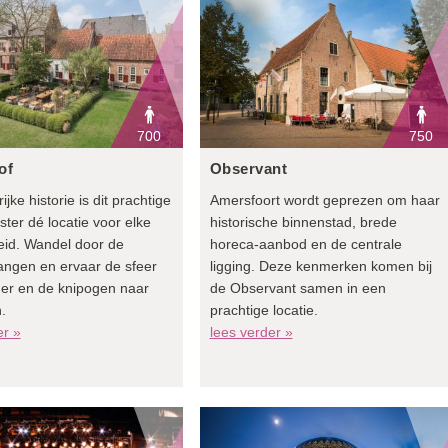
700
750
of
Observant
ijke historie is dit prachtige
Amersfoort wordt geprezen om haar
ster dé locatie voor elke
historische binnenstad, brede
id. Wandel door de
horeca-aanbod en de centrale
angen en ervaar de sfeer
ligging. Deze kenmerken komen bij
er en de knipogen naar
de Observant samen in een
.
prachtige locatie.
er »
lees verder »