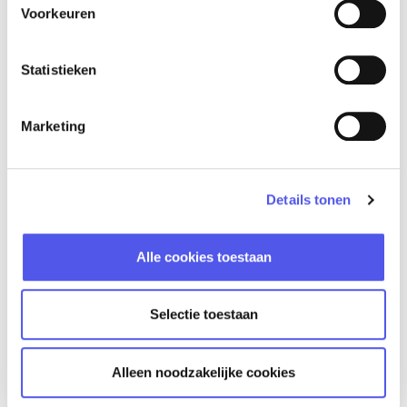
Voorkeuren
Statistieken
1000
De Prodentfabriek
Marketing
De Prodentfabriek biedt volledige service op het gebied van
catering, audio en visuele techniek. Dé ideale locatie voor
een bijeenkomst of congres.
lees verder »
Details tonen
Alle cookies toestaan
Selectie toestaan
Alleen noodzakelijke cookies