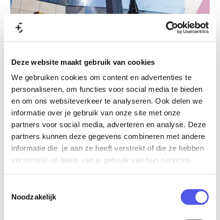
Deze website maakt gebruik van cookies
We gebruiken cookies om content en advertenties te
1000
personaliseren, om functies voor social media te bieden
Valk Business Center Amersfoort
en om ons websiteverkeer te analyseren. Ook delen we
Dit luxe viersterrenhotel ligt direct aan de A1. Op de zevende
informatie over je gebruik van onze site met onze
etage bevinden zich acht moderne vergaderzalen welke een
partners voor social media, adverteren en analyse. Deze
prachtig uitzicht over Amersfoort hebben.
partners kunnen deze gegevens combineren met andere
lees verder »
informatie die je aan ze heeft verstrekt of die ze hebben
verzameld op basis van je gebruik van hun services.
Toestemmingsselectie
Noodzakelijk