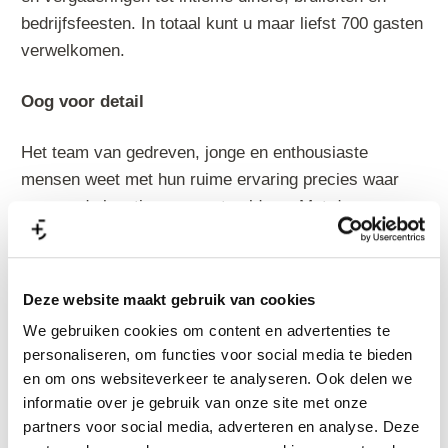
bedrijfsfeesten. In totaal kunt u maar liefst 700 gasten
verwelkomen.
Oog voor detail
Het team van gedreven, jonge en enthousiaste
mensen weet met hun ruime ervaring precies waar
een goede locatie aan moet voldoen. Met de
uitgangspunten verrassen, verzorgen en verbinden
staan zij klaar om u een unieke beleving te geven! In
samenwerking met vaste partners kunnen zij alles
Deze website maakt gebruik van cookies
voor u regelen: eten en drinken, licht en geluid,
We gebruiken cookies om content en advertenties te
workshops en entertainment.
personaliseren, om functies voor social media te bieden
en om ons websiteverkeer te analyseren. Ook delen we
Bereikbaarheid
informatie over je gebruik van onze site met onze
partners voor social media, adverteren en analyse. Deze
De Mariënhof is makkelijk te bereiken met de auto en