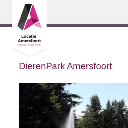
Ga door naar inhoud
DierenPark Amersfoort