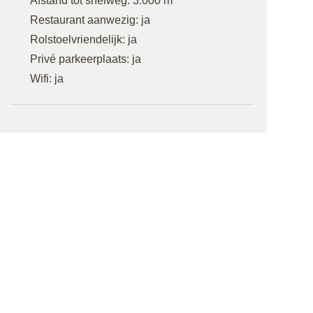
Afstand tot snelweg:
3.000 m
Restaurant aanwezig:
ja
Rolstoelvriendelijk:
ja
Privé parkeerplaats:
ja
Wifi:
ja