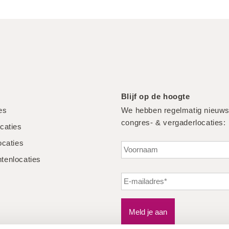
Blijf op de hoogte
ies
We hebben regelmatig nieuws
congres- & vergaderlocaties:
caties
ocaties
enlocaties
Meld je aan