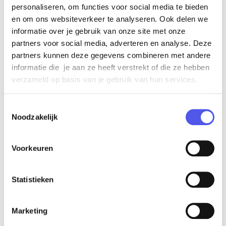
personaliseren, om functies voor social media te bieden
klimaatbeheersing en de audiovisuele middelen. En
en om ons websiteverkeer te analyseren. Ook delen we
wat dacht u van de catering en de bezoekers die van
informatie over je gebruik van onze site met onze
en naar de locatie reizen?
partners voor social media, adverteren en analyse. Deze
Lees verder »
partners kunnen deze gegevens combineren met andere
informatie die je aan ze heeft verstrekt of die ze hebben
verzameld op basis van je gebruik van hun services.
5 opvallende DJ booths
voor jouw evenement!
Toestemmingsselectie
‘Wow! Dat ziet er gaaf uit!’ Dat
Noodzakelijk
zou je toch willen horen bij de
eerste stap die de bezoeker
Voorkeuren
zet op jouw event? Met de
juiste blikvanger zorg je hiervoor! Om het helemaal
Statistieken
mooi te maken, is dit ook nog eens een groot
onderdeel van de show. We hebben het hier over
Marketing
opvallende DJ booths.