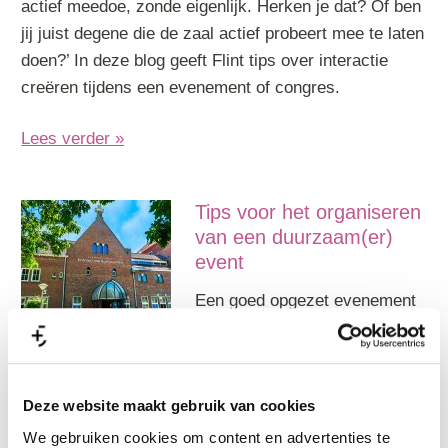
actief meedoe, zonde eigenlijk. Herken je dat? Of ben
jij juist degene die de zaal actief probeert mee te laten
doen?’ In deze blog geeft Flint tips over interactie
creëren tijdens een evenement of congres.
Lees verder »
Tips voor het organiseren
van een duurzaam(er)
event
Een goed opgezet evenement
is een goed marketingmiddel
en een uitstekende manier om
relaties of medewerkers aan u te binden. Maar… elk
Deze website maakt gebruik van cookies
event zorgt ook voor belasting op het milieu. Denk
aan het gebruik van energie voor de verlichting,
We gebruiken cookies om content en advertenties te