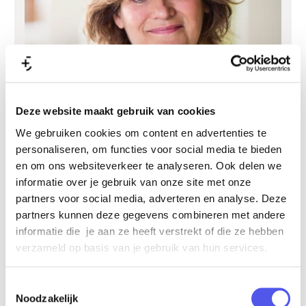
Deze website maakt gebruik van cookies
LeMar Events
We gebruiken cookies om content en advertenties te
LeMar Events is Leonie Martens: een betrokken
personaliseren, om functies voor social media te bieden
eventmanager en eventtrainer. Samen met u
en om ons websiteverkeer te analyseren. Ook delen we
ontwerp ik programma’s die passen bij uw
informatie over je gebruik van onze site met onze
organisatie, doelgroep en doelstelling.
partners voor social media, adverteren en analyse. Deze
lees verder »
partners kunnen deze gegevens combineren met andere
informatie die je aan ze heeft verstrekt of die ze hebben
verzameld op basis van je gebruik van hun services.
Toestemmingsselectie
Noodzakelijk