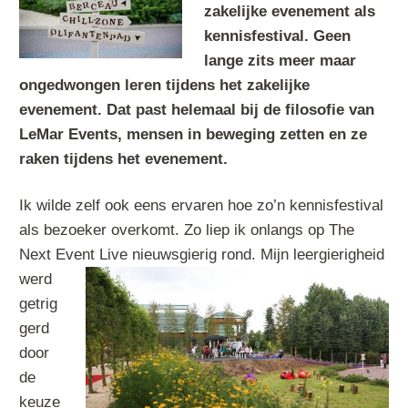
zakelijke evenement als
kennisfestival. Geen
lange zits meer maar
ongedwongen leren tijdens het zakelijke
evenement. Dat past helemaal bij de filosofie van
LeMar Events, mensen in beweging zetten en ze
raken tijdens het evenement.
Ik wilde zelf ook eens ervaren hoe zo’n kennisfestival
als bezoeker overkomt. Zo liep ik onlangs op The
Next Event Live nieuwsgier
ig rond. Mijn leergierigheid
werd
getrig
gerd
door
de
keuze