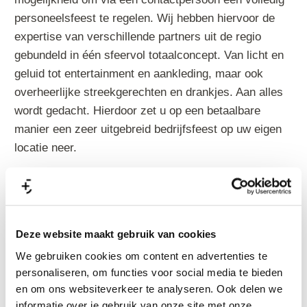
personeelsfeest te regelen. Wij hebben hiervoor de
expertise van verschillende partners uit de regio
gebundeld in één sfeervol totaalconcept. Van licht en
geluid tot entertainment en aankleding, maar ook
overheerlijke streekgerechten en drankjes. Aan alles
wordt gedacht. Hierdoor zet u op een betaalbare
manier een zeer uitgebreid bedrijfsfeest op uw eigen
locatie neer.
Door onze snelle communicatie met vaste partners
blijft het mogelijk om uw eigen wensen qua eten,
drinken en entertainment uit te voeren. Wij verzorgen
Deze website maakt gebruik van cookies
voor u de aankleding, catering, muziek en andere
We gebruiken cookies om content en advertenties te
wensen op uw locatie. Wij transformeren iedere
personaliseren, om functies voor social media te bieden
werkruimte tot een sfeervolle feestlocatie.
en om ons websiteverkeer te analyseren. Ook delen we
informatie over je gebruik van onze site met onze