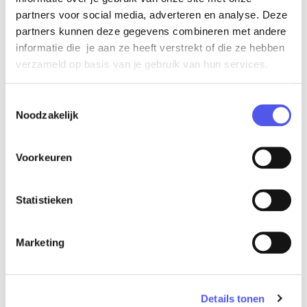
Gerelateerd
partners voor social media, adverteren en analyse. Deze
partners kunnen deze gegevens combineren met andere
informatie die je aan ze heeft verstrekt of die ze hebben
verzameld op basis van je gebruik van hun services.
Toestemmingsselectie
Noodzakelijk
Voorkeuren
Statistieken
Creatief aan de slag met interactieve
videomapping
Marketing
Wij lieten het publiek live, via een touchscreen,
het stadhuis van Zwolle digitaal inkleuren. En
dat viel in de smaak, bij jong én oud. Het
Details tonen
stadhuis werd namelijk zichtbaar met veel