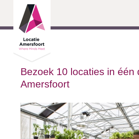
Ga door naar inhoud
Bezoek 10 locaties in één 
Amersfoort