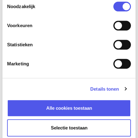
Toestemmingsselectie
Noodzakelijk
Voorkeuren
Statistieken
Mariënhof: dé locatie voor elke
gelegenheid
Marketing
Met haar rijke historie is dit prachtige, meer dan
500 jaar oude klooster dé locatie voor elke
gelegenheid. Oud en nieuw komen hier op
Details tonen
bijzondere wijze samen. Ervaar bij binnenkomst
de sfeer van vroeger en ontdek de knipogen
naar het heden door de hedendaagse kunst,
Alle cookies toestaan
moderne technieken en sfeervolle ledverlichting
in de Kloostergangen.
lees verder »
Selectie toestaan