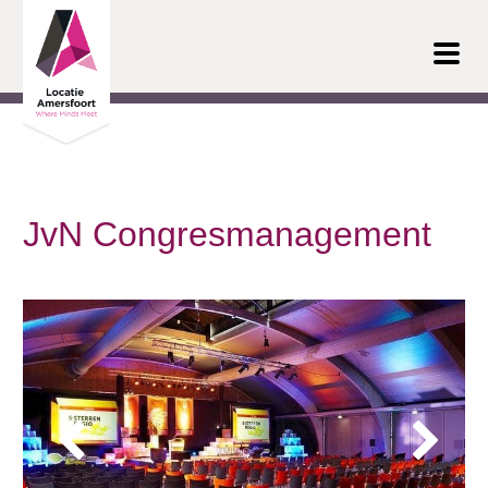
Ga door naar inhoud
JvN Congresmanagement