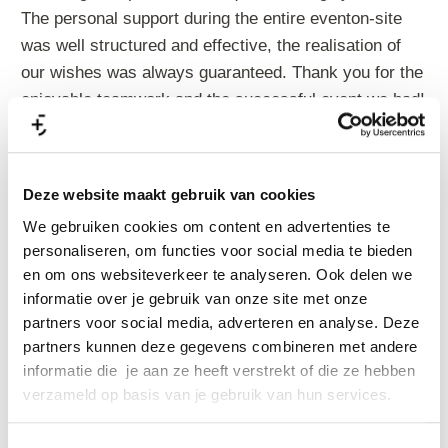
The personal support during the entire eventon-site
was well structured and effective, the realisation of
our wishes was always guaranteed. Thank you for the
enjoyable teamwork and the successful event we had!
We are looking forward to further events together
with you!”
Deze website maakt gebruik van cookies
Bel voor een vrijblijvende afspraak: 06 – 233 66 337
We gebruiken cookies om content en advertenties te
of 033 -4799 998.
personaliseren, om functies voor social media te bieden
en om ons websiteverkeer te analyseren. Ook delen we
Gerelateerd
informatie over je gebruik van onze site met onze
partners voor social media, adverteren en analyse. Deze
partners kunnen deze gegevens combineren met andere
informatie die je aan ze heeft verstrekt of die ze hebben
verzameld op basis van je gebruik van hun services.