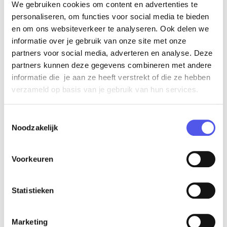
zalen waar uw evenement tot in detail wordt verzorgd.
We gebruiken cookies om content en advertenties te
personaliseren, om functies voor social media te bieden
Ons team heet u van harte welkom!
en om ons websiteverkeer te analyseren. Ook delen we
informatie over je gebruik van onze site met onze
partners voor social media, adverteren en analyse. Deze
partners kunnen deze gegevens combineren met andere
informatie die je aan ze heeft verstrekt of die ze hebben
verzameld op basis van je gebruik van hun services.
Toestemmingsselectie
Noodzakelijk
Stichtse Rotonde 11
3818 GV
Voorkeuren
www.fletcherhotelamersfoort.nl
Statistieken
Capaciteit
Totaal:
180
Marketing