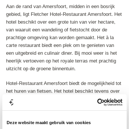
Aan de rand van Amersfoort, midden in een bosrijk
gebied, ligt Fletcher Hotel-Restaurant Amersfoort. Het
hotel beschikt over een grote tuin van vier hectare,
van waaruit een wandeling of fietstocht door de
prachtige omgeving kan worden gemaakt. Het à la
carte restaurant biedt een plek om te genieten van
een uitgebreid en culinair diner. Bij mooi weer is het
heerlijk vertoeven op het royale terras met prachtig
uitzicht op de groene binnentuin.
Hotel-Restaurant Amersfoort biedt de mogelijkheid tot
het huren van fietsen. Het hotel beschikt tevens over
een overdekte fietsenstalling op eigen terrein.
Bovendien kan er worden getraind in de fitnessruimte.
Voor feesten of zakelijke bijeenkomsten kunt u
gebruikmaken van één van de 18 multifunctionele
Deze website maakt gebruik van cookies